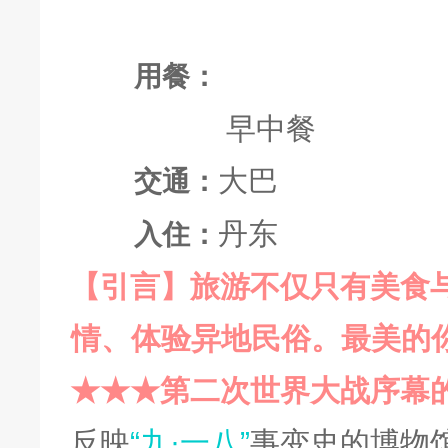
用餐：
早中餐
大巴
交通：
丹东
入住：
【
引言
】
旅游不仅只有美食
情、体验异地民俗。最美的
★★★
第二次世界大战序幕
反映
“九·一八”
事变史的博物