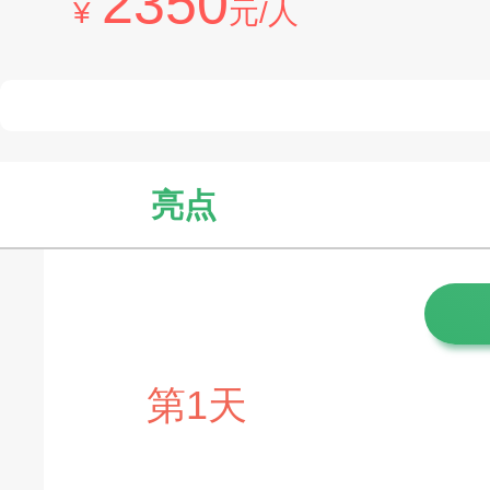
2350
¥
元/人
亮点
第1天