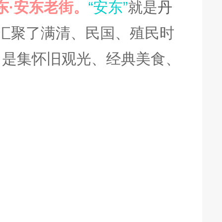
东·安东老街。
“安东”
就是
丹
，汇聚了满清、民国、殖民时
。是集怀旧观光、经典美食、