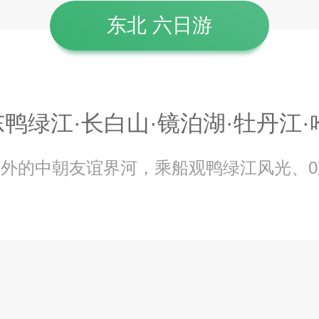
东北 六日游
东鸭绿江·长白山·镜泊湖·牡丹江·
外的中朝友谊界河，乘船观鸭绿江风光、