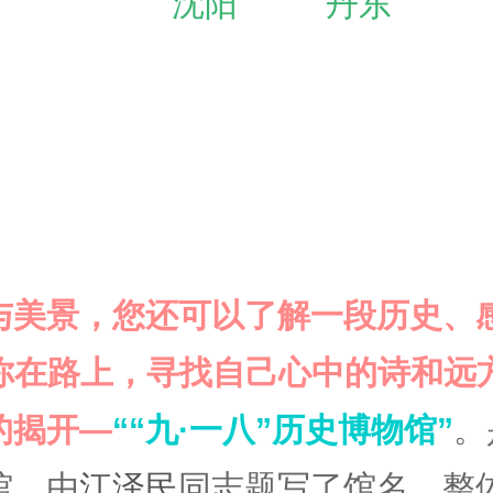
沈阳
丹东
与美景，您还可以了解一段历史、
你在路上，寻找自己心中的诗和远
的揭开
—
“
“九·一八”
历史博物馆”
。
馆
。由
江泽民
同志题写了馆名。整